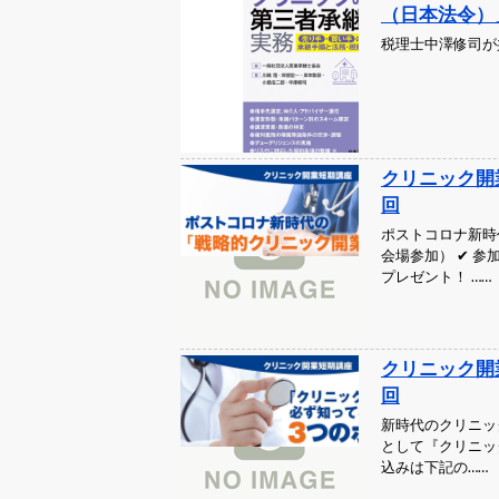
（日本法令）
税理士中澤修司が
クリニック開
回
ポストコロナ新時
会場参加） ✔ 
プレゼント！ ……
クリニック開
回
新時代のクリニッ
として『クリニッ
込みは下記の……