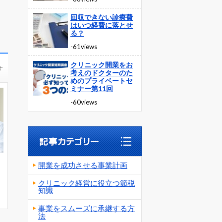
回収できない診療費
はいつ経費に落とせ
る？
-61views
クリニック開業をお
す
考えのドクターのた
めのプライベートセ
ミナー第11回
-60views
開業を成功させる事業計画
クリニック経営に役立つ節税
知識
事業をスムーズに承継する方
法