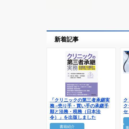
新着記事
「クリニックの第三者承継実
ク
務 ~売り手・買い手の承継手
ク
順と法務・税務（日本法
セ
令）」を出版しました
書籍紹介