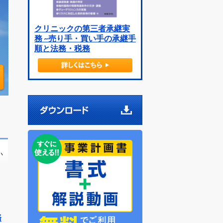
クリニックの第三者承継実
務 ~売り手・買い手の承継手
順と法務・税務
い
務