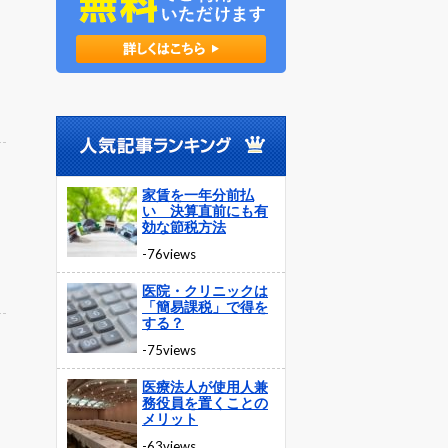
家賃を一年分前払
い 決算直前にも有
効な節税方法
-76views
医院・クリニックは
「簡易課税」で得を
する？
-75views
医療法人が使用人兼
務役員を置くことの
メリット
-63views