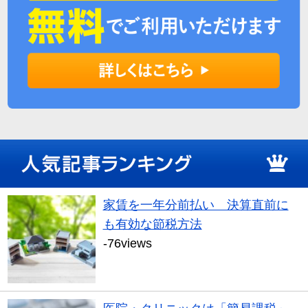
家賃を一年分前払い 決算直前に
も有効な節税方法
-76views