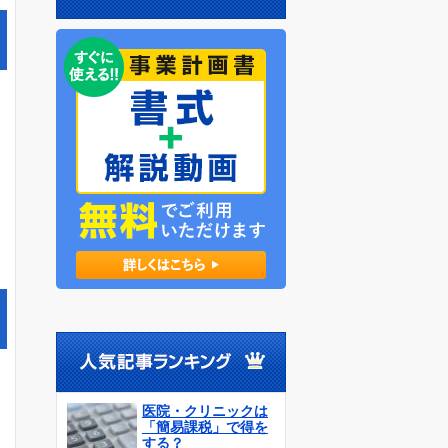
医院・クリニックは
「簡易課税」で得を
する？