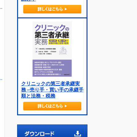
クリニックの第三者承継実
務 ~売り手・買い手の承継手
順と法務・税務