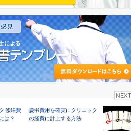
NEX
ク 修繕費
慶弔費用を確実にクリニック
には？
の経費に計上する方法