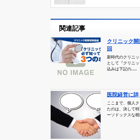
関連記事
クリニック開
回
新時代のクリニッ
として『クリニッ
込みは下記の……
医院経営に詳
ここまで、個人ク
たのは、決して特
ーソドックスな税