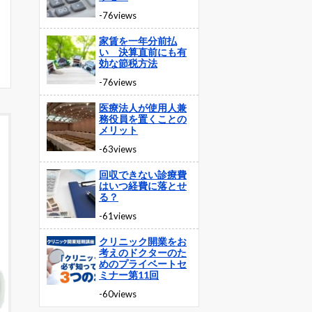
-76views
家賃を一年分前払
い 決算直前にも有
効な節税方法
-76views
医療法人が使用人兼
務役員を置くことの
メリット
-63views
回収できない診療費
はいつ経費に落とせ
る？
-61views
クリニック開業をお
考えのドクターのた
めのプライベートセ
ミナー第11回
-60views