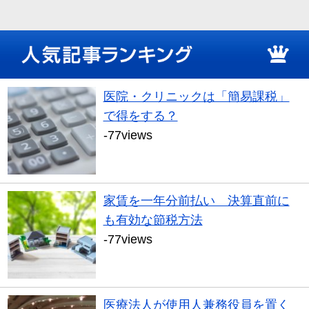
医院・クリニックは「簡易課税」
で得をする？
-77views
家賃を一年分前払い 決算直前に
も有効な節税方法
-77views
医療法人が使用人兼務役員を置く