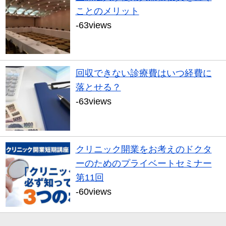
ことのメリット
-63views
回収できない診療費はいつ経費に
落とせる？
-63views
クリニック開業をお考えのドクタ
ーのためのプライベートセミナー
第11回
-60views