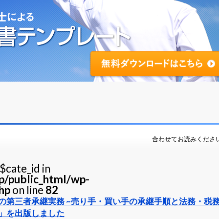
合わせてお読みくださ
$cate_id in
jp/public_html/wp-
hp
on line
82
の第三者承継実務 ~売り手・買い手の承継手順と法務・税
」を出版しました