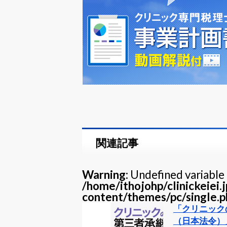
関連記事
Warning
: Undefined variable 
/home/ithojohp/clinickeiei.
content/themes/pc/single.p
「クリニック
（日本法令）