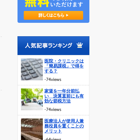
医院・クリニックは
「簡易課税」で得を
する？
-74views
家賃を一年分前払
い 決算直前にも有
効な節税方法
-74views
医療法人が使用人兼
務役員を置くことの
メリット
-64views