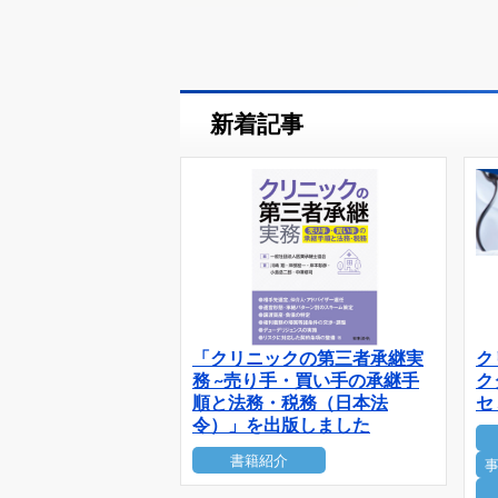
新着記事
「クリニックの第三者承継実
ク
務 ~売り手・買い手の承継手
ク
順と法務・税務（日本法
セ
令）」を出版しました
書籍紹介