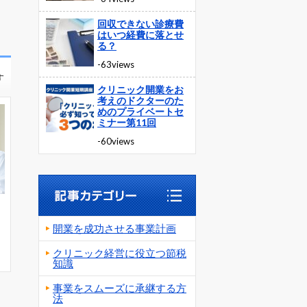
回収できない診療費
はいつ経費に落とせ
る？
-63views
す
クリニック開業をお
考えのドクターのた
めのプライベートセ
ミナー第11回
-60views
開業を成功させる事業計画
クリニック経営に役立つ節税
知識
事業をスムーズに承継する方
法