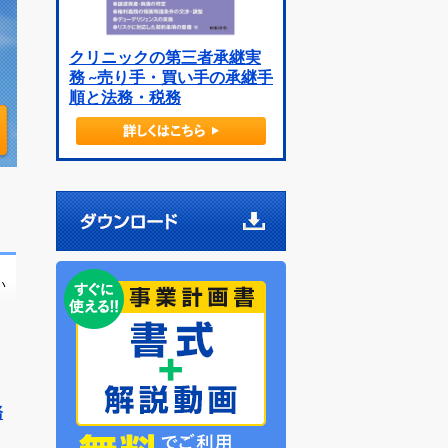
クリニックの第三者承継実
務 ~売り手・買い手の承継手
順と法務・税務
い
務