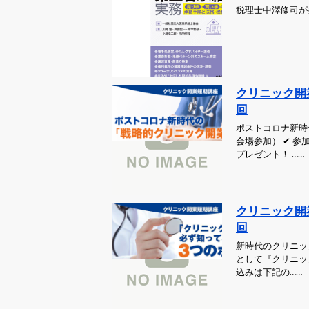
税理士中澤修司が
クリニック開
回
ポストコロナ新時
会場参加） ✔ 
プレゼント！ ……
クリニック開
回
新時代のクリニッ
として『クリニッ
込みは下記の……