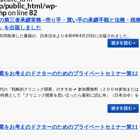
jp/public_html/wp-
hp
on line
82
の第三者承継実務 ~売り手・買い手の承継手順と法務・税
」を出版しました
共同執筆した書籍が、日本法令より令和4年4月10日に出版されました。
業をお考えのドクターのためのプライベートセミナー第12
代の「戦略的クリニック開業」のすすめ ✔ 参加費無料（ＺＯＯＭ参加または
参加特典として『クリニック開業を思い立ったら最初に読む本』（日本法令）を
業をお考えのドクターのためのプライベートセミナー第11