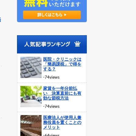
務
医院・クリニックは
「簡易課税」で得を
する？
-74views
家賃を一年分前払
い 決算直前にも有
効な節税方法
-74views
医療法人が使用人兼
務役員を置くことの
メリット
-64views