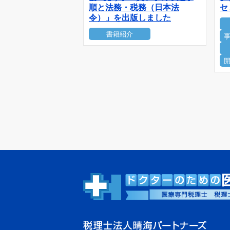
順と法務・税務（日本法
セ
令）」を出版しました
書籍紹介