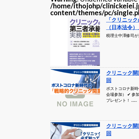
/home/ithojohp/clinickeiei.
content/themes/pc/single.p
「クリニック
（日本法令）
税理士中澤修司が
クリニック開
回
ポストコロナ新時
会場参加） ✔ 
プレゼント！ ……
クリニック開
回