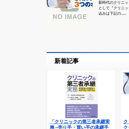
新時代のクリニッ
として『クリニッ
込みは下記の……
新着記事
「クリニックの第三者承継実
ク
務 ~売り手・買い手の承継手
ク