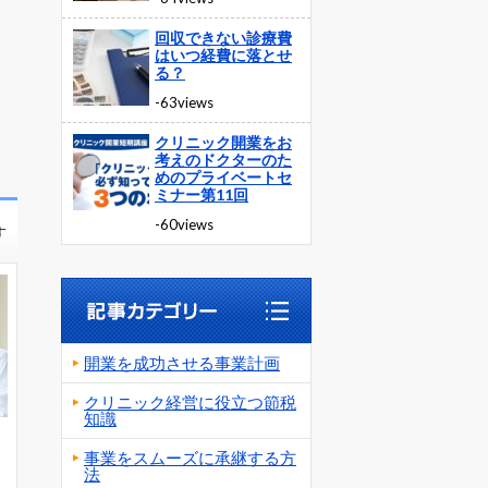
回収できない診療費
はいつ経費に落とせ
る？
-63views
クリニック開業をお
考えのドクターのた
めのプライベートセ
ミナー第11回
-60views
す
開業を成功させる事業計画
クリニック経営に役立つ節税
知識
事業をスムーズに承継する方
法