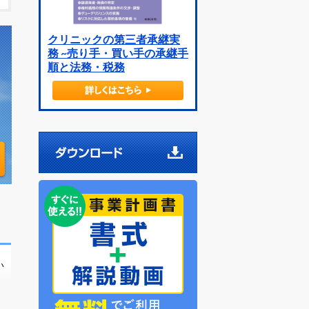
クリニックの第三者承継実
務 ~売り手・買い手の承継手
順と法務・税務
い