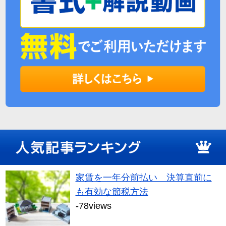
家賃を一年分前払い 決算直前に
も有効な節税方法
-78views