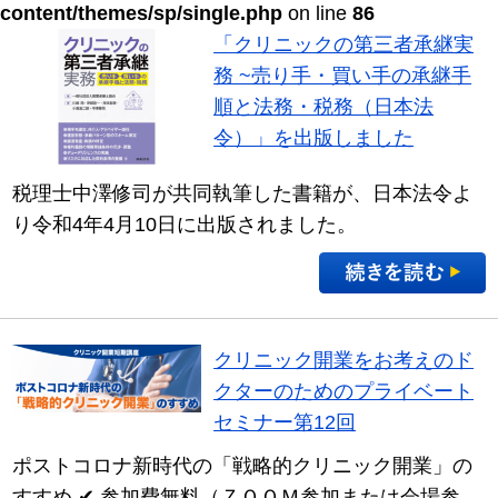
content/themes/sp/single.php
on line
86
「クリニックの第三者承継実
務 ~売り手・買い手の承継手
順と法務・税務（日本法
令）」を出版しました
税理士中澤修司が共同執筆した書籍が、日本法令よ
り令和4年4月10日に出版されました。
クリニック開業をお考えのド
クターのためのプライベート
セミナー第12回
ポストコロナ新時代の「戦略的クリニック開業」の
すすめ ✔ 参加費無料（ＺＯＯＭ参加または会場参