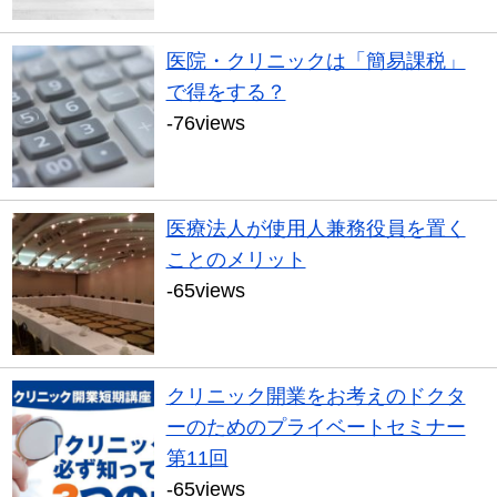
医院・クリニックは「簡易課税」
で得をする？
-76views
医療法人が使用人兼務役員を置く
ことのメリット
-65views
クリニック開業をお考えのドクタ
ーのためのプライベートセミナー
第11回
-65views