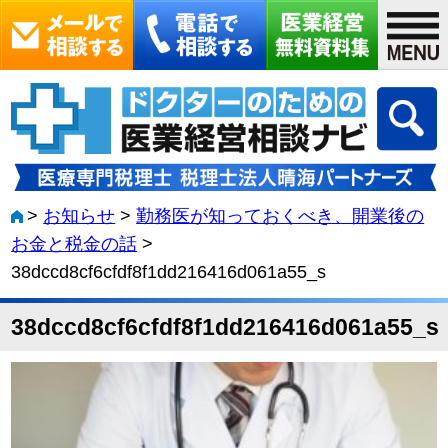
>
お知らせ
>
勤務医が知っておくべき、開業後の
お金と税金の話
>
38dccd8cf6cfdf8f1dd216416d061a55_s
38dccd8cf6cfdf8f1dd216416d061a55_s