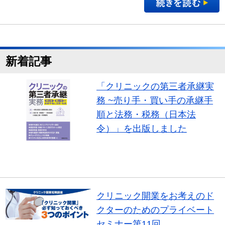
新着記事
「クリニックの第三者承継実
務 ~売り手・買い手の承継手
順と法務・税務（日本法
令）」を出版しました
書籍紹介
クリニック開業をお考えのド
クターのためのプライベート
セミナー第11回