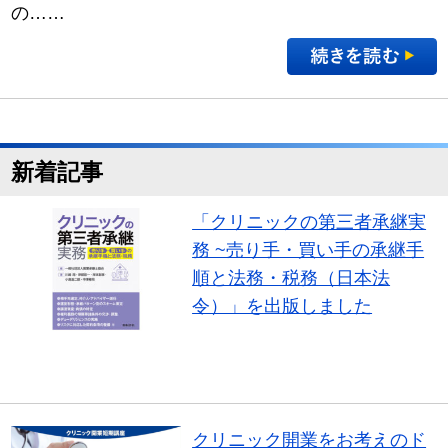
の……
新着記事
「クリニックの第三者承継実
務 ~売り手・買い手の承継手
順と法務・税務（日本法
令）」を出版しました
書籍紹介
クリニック開業をお考えのド