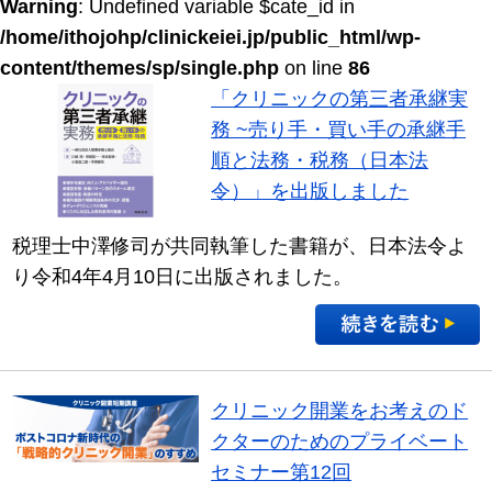
Warning
: Undefined variable $cate_id in
/home/ithojohp/clinickeiei.jp/public_html/wp-
content/themes/sp/single.php
on line
86
「クリニックの第三者承継実
務 ~売り手・買い手の承継手
順と法務・税務（日本法
令）」を出版しました
税理士中澤修司が共同執筆した書籍が、日本法令よ
り令和4年4月10日に出版されました。
クリニック開業をお考えのド
クターのためのプライベート
セミナー第12回