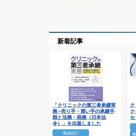
新着記事
「クリニックの第三者承継実
ク
務 ~売り手・買い手の承継手
ク
順と法務・税務（日本法
セ
令）」を出版しました
書籍紹介