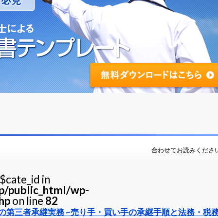
合わせてお読みくださ
$cate_id in
jp/public_html/wp-
hp
on line
82
の第三者承継実務 ~売り手・買い手の承継手順と法務・税