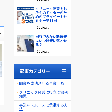
クリニック開業をお
考えのドクターのた
めのプライベートセ
ミナー第11回
-65views
す
回収できない診療費
はいつ経費に落とせ
る？
-62views
開業を成功させる事業計画
クリニック経営に役立つ節税
知識
事業をスムーズに承継する方
法