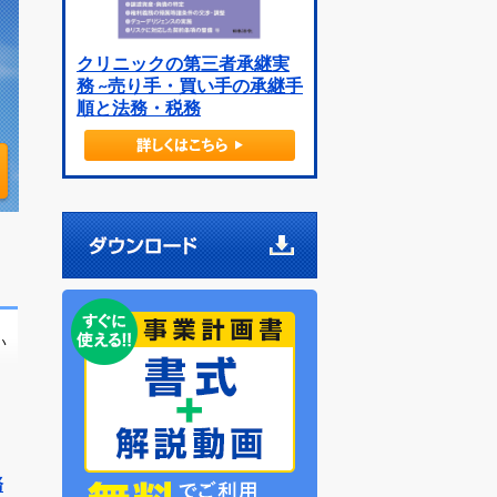
クリニックの第三者承継実
務 ~売り手・買い手の承継手
順と法務・税務
い
務