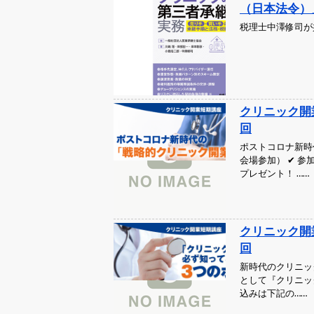
（日本法令）
税理士中澤修司が
クリニック開
回
ポストコロナ新時
会場参加） ✔ 
プレゼント！ ……
クリニック開
回
新時代のクリニッ
として『クリニッ
込みは下記の……