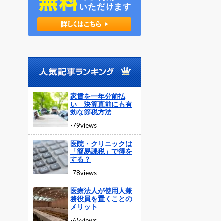
家賃を一年分前払
い 決算直前にも有
効な節税方法
-79views
医院・クリニックは
「簡易課税」で得を
する？
-78views
医療法人が使用人兼
務役員を置くことの
メリット
-65views