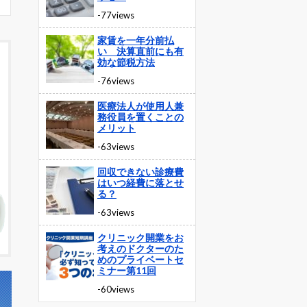
-77views
家賃を一年分前払
い 決算直前にも有
効な節税方法
-76views
医療法人が使用人兼
務役員を置くことの
メリット
-63views
回収できない診療費
はいつ経費に落とせ
る？
-63views
クリニック開業をお
考えのドクターのた
めのプライベートセ
ミナー第11回
-60views