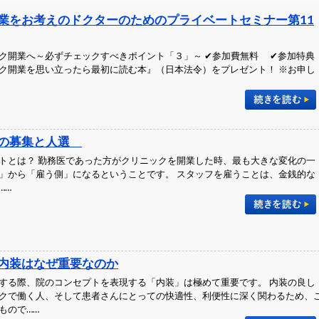
業をお考えのドクターのためのプライベートセミナー第11
ク開業へ～必ずチェックすべきポイント「３」～ ✔参加費無料 ✔参加特典
ク開業を思い立ったら最初に読む本』（日本法令）をプレゼント！ ※お申し
フの募集と人選
トとは？ 勤務医であった方がクリニックを開業した時、最も大きな変化の一
」から「雇う側」になるということです。 スタッフを雇うことは、金銭的な
……
内装はなぜ重要なのか
する際、院のコンセプトを表現する「内装」は極めて重要です。 内装の良し
クで働く人、そして患者さんにとっての快適性、利便性に深く関わるため、
もので……