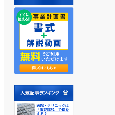
医院・クリニックは
「簡易課税」で得を
する？