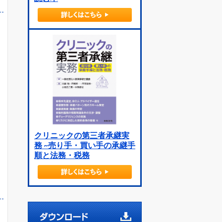
クリニックの第三者承継実
務 ~売り手・買い手の承継手
順と法務・税務