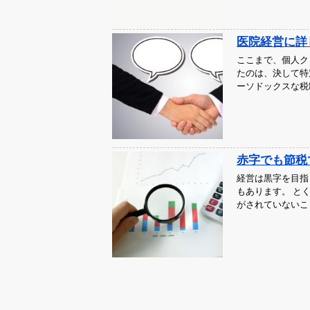
医院経営に詳
ここまで、個人ク
たのは、決して特
ーソドックスな税
赤字でも節税
経営は黒字を目指
もあります。 と
がされていないこ