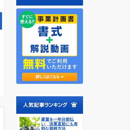
家賃を一年分前払
い 決算直前にも有
効な節税方法