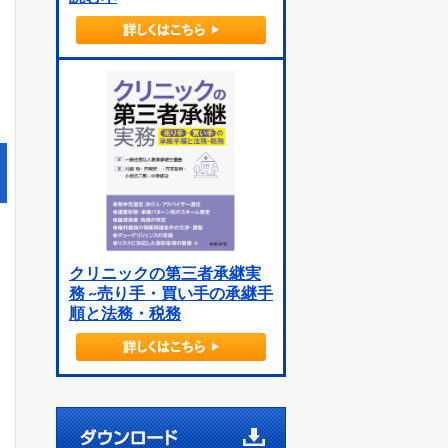
クリニックの第三者承継実
務 ~売り手・買い手の承継手
順と法務・税務