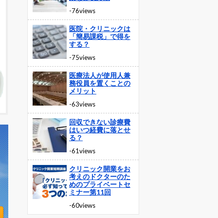
-76views
医院・クリニックは
「簡易課税」で得を
する？
-75views
医療法人が使用人兼
務役員を置くことの
メリット
-63views
回収できない診療費
はいつ経費に落とせ
る？
-61views
クリニック開業をお
考えのドクターのた
めのプライベートセ
ミナー第11回
-60views